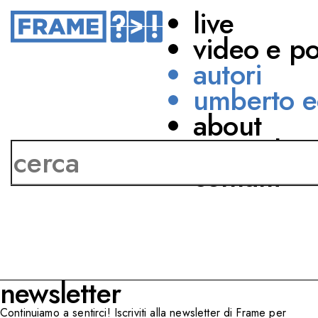
live
video e p
autori
umberto e
about
Carlo Faggi
network
contatti
newsletter
Continuiamo a sentirci! Iscriviti alla newsletter di Frame per