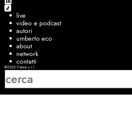
live
video e podcast
autori
umberto eco
about
network
contatti
©2026
Frame s.r.l.
P.IVA 08927250962
privacy
cookies
sviluppo:
Luca Bunino