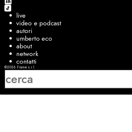
live
video e podcast
autori
umberto eco
about
network
contatti
©2026
Frame s.r.l.
P.IVA 08927250962
privacy
cookies
sviluppo:
Luca Bunino