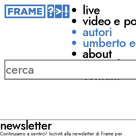
live
video e p
autori
umberto e
about
Cesare Biondolillo
network
contatti
newsletter
Continuiamo a sentirci! Iscriviti alla newsletter di Frame per