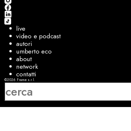
live
video e podcast
autori
umberto eco
about
network
contatti
©2026
Frame s.r.l.
P.IVA 08927250962
privacy
cookies
sviluppo:
Luca Bunino