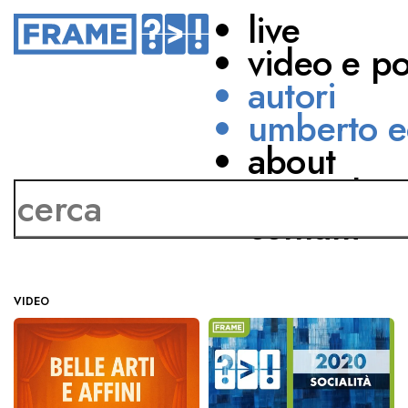
live
video e p
autori
umberto e
about
Davide Besana
network
contatti
VIDEO