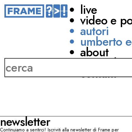
live
video e p
autori
umberto e
about
Eugenio Bennato
network
contatti
newsletter
Continuiamo a sentirci! Iscriviti alla newsletter di Frame per