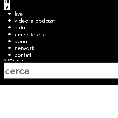
live
video e podcast
autori
umberto eco
about
network
contatti
©2026
Frame s.r.l.
P.IVA 08927250962
privacy
cookies
sviluppo:
Luca Bunino