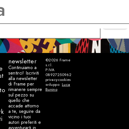
CERCA
newsletter
©2026
Frame
s.r.l.
e
Continuiamo a
P.IVA
sentirci! Iscriviti
st
08927250962
alla newsletter
privacy
cookies
di Frame per
sviluppo:
Luca
to
rimanere sempre
Bunino
sul pezzo su
quello che
accade attorno
rk
a te, seguire da
vicino i tuoi
ti
autori preferiti e
avventurarti in