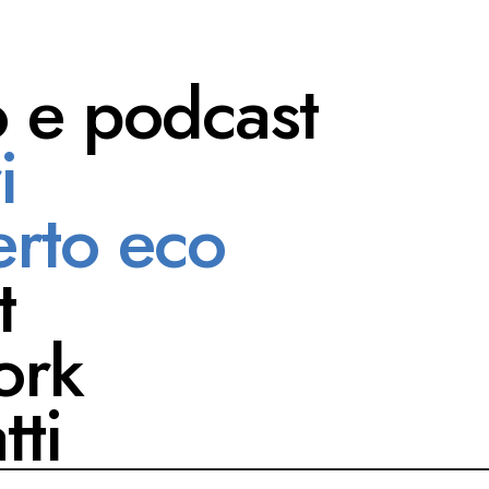
o e podcast
i
e Nascimbeni
rto eco
t
ork
tti