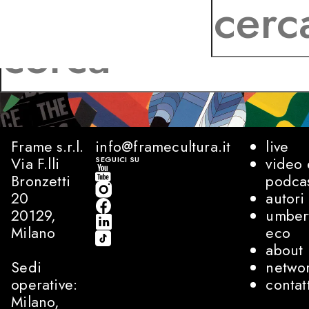
Frame s.r.l.
info@framecultura.it
live
Via F.lli
video 
SEGUICI SU
Bronzetti
podca
20
autori
20129,
umber
Milano
eco
about
Sedi
netwo
operative:
contat
Milano,