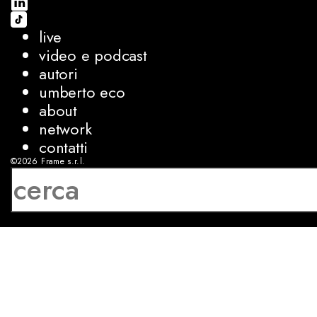
live
video e podcast
autori
umberto eco
about
network
contatti
©2026
Frame s.r.l.
P.IVA 08927250962
privacy
cookies
sviluppo:
Luca Bunino