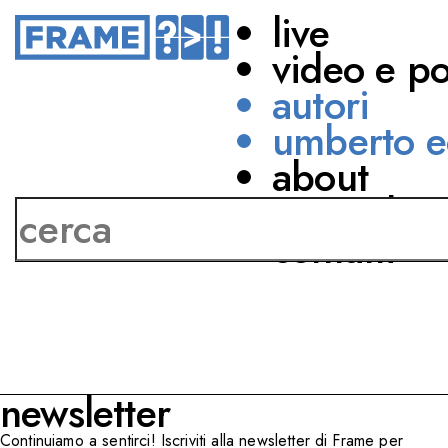
live
video e p
autori
umberto e
about
Giovanna Cosenza
network
contatti
newsletter
Continuiamo a sentirci! Iscriviti alla newsletter di Frame per