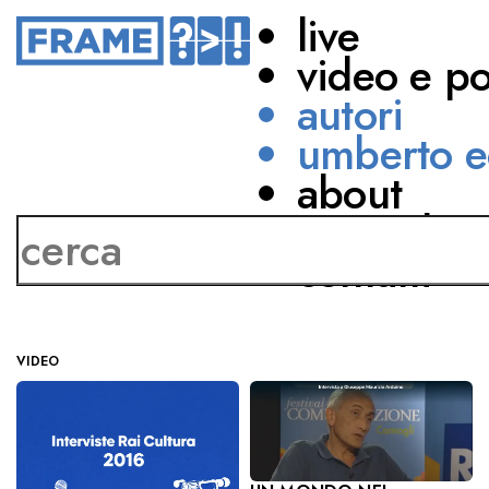
live
video e p
autori
umberto e
Giuseppe Maurizio
about
Arduino
network
contatti
VIDEO