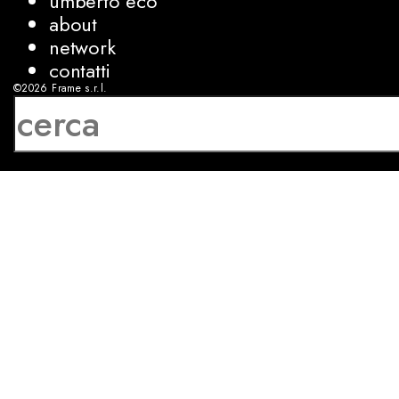
umberto eco
about
network
contatti
©2026
Frame s.r.l.
P.IVA 08927250962
privacy
cookies
sviluppo:
Luca Bunino