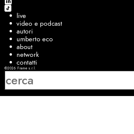
live
video e podcast
autori
umberto eco
about
network
contatti
©2026
Frame s.r.l.
P.IVA 08927250962
privacy
cookies
sviluppo:
Luca Bunino