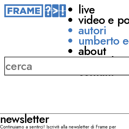
live
video e p
autori
umberto e
about
Giuseppe Patanè
network
contatti
newsletter
Continuiamo a sentirci! Iscriviti alla newsletter di Frame per