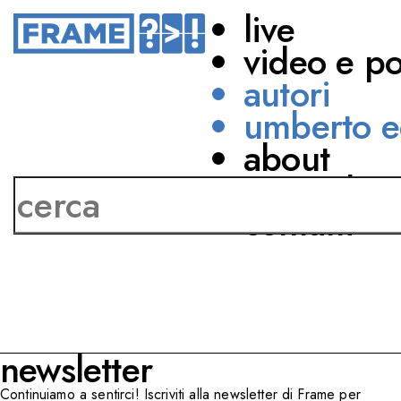
live
video e p
autori
umberto e
about
Giuseppe Recchi
network
contatti
newsletter
Continuiamo a sentirci! Iscriviti alla newsletter di Frame per