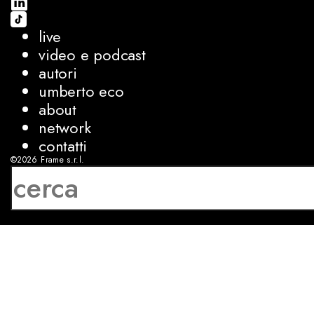
live
video e podcast
autori
umberto eco
about
network
contatti
©2026
Frame s.r.l.
P.IVA 08927250962
privacy
cookies
sviluppo:
Luca Bunino