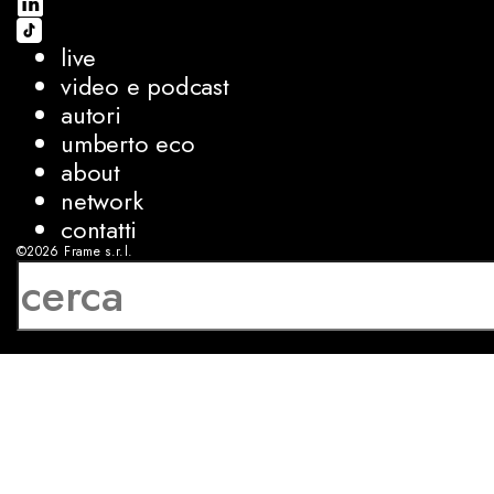
live
video e podcast
autori
umberto eco
about
network
contatti
©2026
Frame s.r.l.
P.IVA 08927250962
privacy
cookies
sviluppo:
Luca Bunino