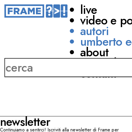
live
video e p
autori
umberto e
about
Ilaria Tuti
network
contatti
newsletter
Continuiamo a sentirci! Iscriviti alla newsletter di Frame per