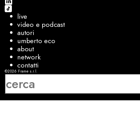
live
video e podcast
autori
umberto eco
about
network
contatti
©2026
Frame s.r.l.
P.IVA 08927250962
privacy
cookies
sviluppo:
Luca Bunino