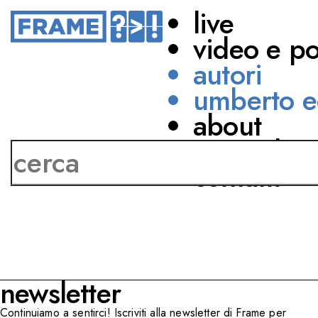
live
video e p
autori
umberto e
about
Kathryn Fink
network
contatti
newsletter
Continuiamo a sentirci! Iscriviti alla newsletter di Frame per