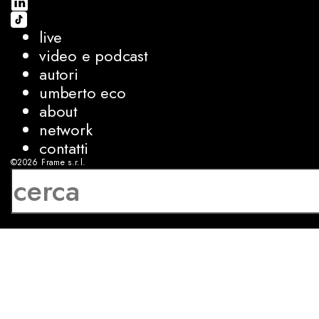
live
video e podcast
autori
umberto eco
about
network
contatti
©2026
Frame s.r.l.
P.IVA 08927250962
privacy
cookies
sviluppo:
Luca Bunino