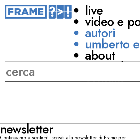
live
video e p
autori
umberto e
about
Licia Troisi
network
contatti
newsletter
Continuiamo a sentirci! Iscriviti alla newsletter di Frame per