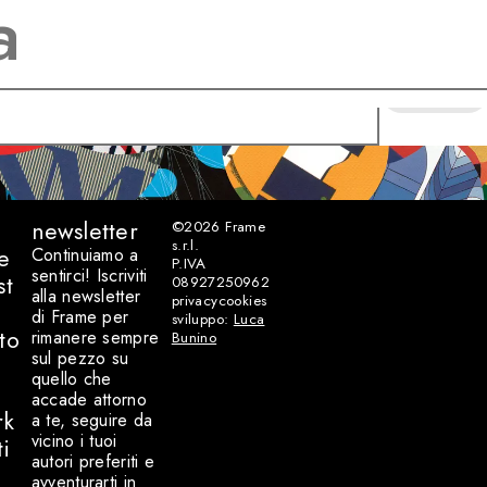
CERCA
newsletter
©2026
Frame
s.r.l.
e
Continuiamo a
P.IVA
sentirci! Iscriviti
st
08927250962
alla newsletter
privacy
cookies
di Frame per
sviluppo:
Luca
to
rimanere sempre
Bunino
sul pezzo su
quello che
accade attorno
rk
a te, seguire da
vicino i tuoi
ti
autori preferiti e
avventurarti in