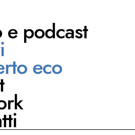
o e podcast
i
De Michieli
rto eco
t
ork
tti