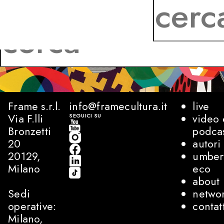
Frame s.r.l.
info@framecultura.it
live
Via F.lli
video 
SEGUICI SU
Bronzetti
podca
20
autori
20129,
umber
Milano
eco
about
Sedi
netwo
operative:
contat
Milano,