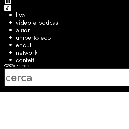
live
video e podcast
autori
umberto eco
about
network
contatti
©2026
Frame s.r.l.
P.IVA 08927250962
privacy
cookies
sviluppo:
Luca Bunino