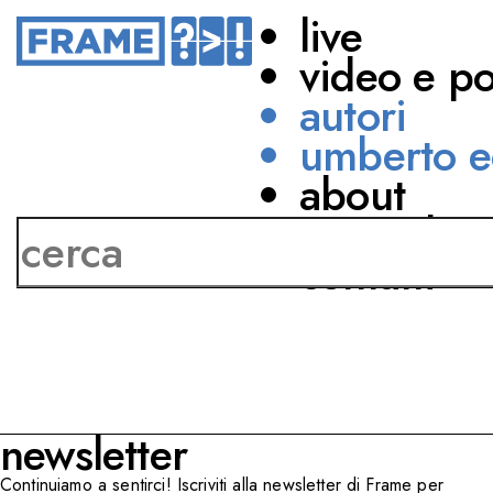
live
video e p
autori
umberto e
about
Luca Attias
network
contatti
newsletter
Continuiamo a sentirci! Iscriviti alla newsletter di Frame per