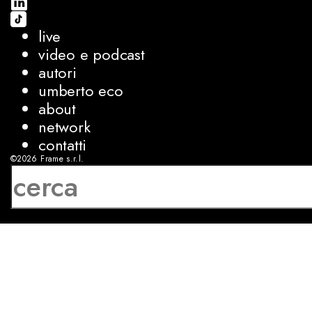
live
video e podcast
autori
umberto eco
about
network
contatti
©2026
Frame s.r.l.
P.IVA 08927250962
privacy
cookies
sviluppo:
Luca Bunino