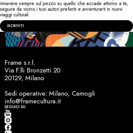
rimanere sempre sul pezzo su quello che accade attorno a te,
seguire da vicino i tuoi autori preferiti e avventurarti in nuovi
viaggi culturali
ISCRIVITI
Frame s.r.l.
Via F.lli Bronzetti 20
20129, Milano
Sedi operative: Milano, Camogli
info@framecultura.it
SEGUICI SU