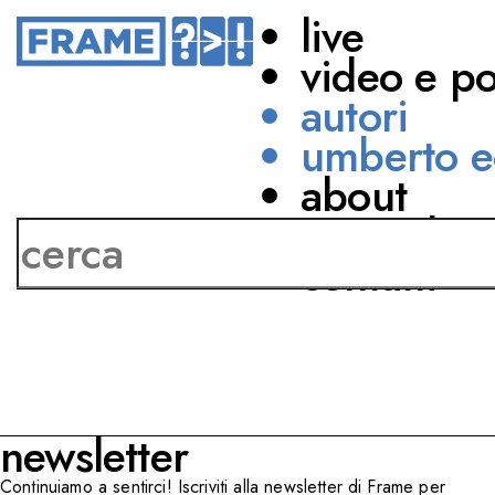
live
video e p
autori
umberto e
about
Margherita Rago
network
contatti
newsletter
Continuiamo a sentirci! Iscriviti alla newsletter di Frame per