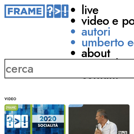
live
video e p
autori
umberto e
about
Massimiliano Bianco
network
contatti
VIDEO