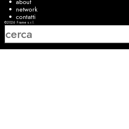
about
network
contatti
©2026
Frame s.r.l.
P.IVA 08927250962
privacy
cookies
sviluppo:
Luca Bunino