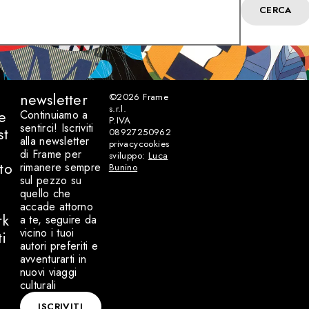
CERCA
newsletter
©2026
Frame
s.r.l.
e
Continuiamo a
P.IVA
sentirci! Iscriviti
st
08927250962
alla newsletter
privacy
cookies
di Frame per
sviluppo:
Luca
to
rimanere sempre
Bunino
sul pezzo su
quello che
accade attorno
rk
a te, seguire da
vicino i tuoi
ti
autori preferiti e
avventurarti in
nuovi viaggi
culturali
ISCRIVITI