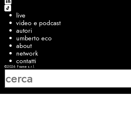
live
video e podcast
autori
umberto eco
about
network
contatti
©2026
Frame s.r.l.
P.IVA 08927250962
privacy
cookies
sviluppo:
Luca Bunino