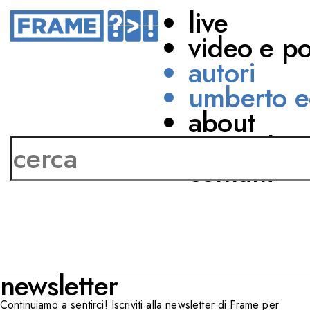
live
video e p
autori
umberto e
about
Paola Orecchia
network
contatti
newsletter
Continuiamo a sentirci! Iscriviti alla newsletter di Frame per