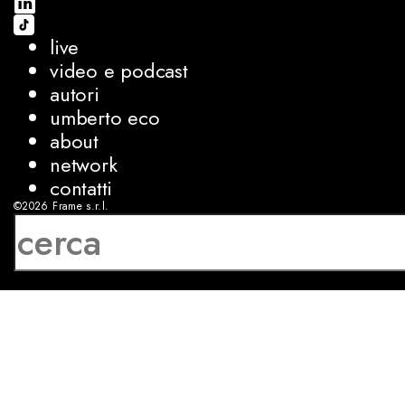
live
video e podcast
autori
umberto eco
about
network
contatti
©2026
Frame s.r.l.
P.IVA 08927250962
privacy
cookies
sviluppo:
Luca Bunino