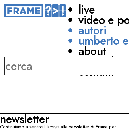
live
video e p
autori
umberto e
about
Pierluigi Vaccaneo
network
contatti
newsletter
Continuiamo a sentirci! Iscriviti alla newsletter di Frame per