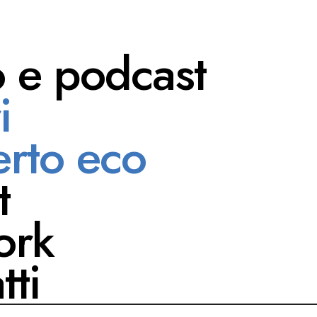
o e podcast
i
paracino
rto eco
t
ork
tti