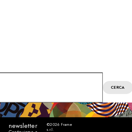
CERCA
newsletter
©2026
Frame
s.r.l.