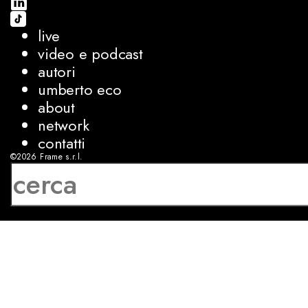
live
video e podcast
autori
umberto eco
about
network
contatti
©2026
Frame s.r.l.
P.IVA 08927250962
privacy
cookies
sviluppo:
Luca Bunino