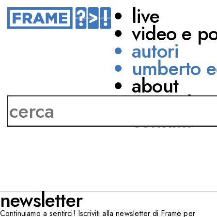
live
video e p
autori
umberto e
about
Rita Cersosimo
network
contatti
newsletter
Continuiamo a sentirci! Iscriviti alla newsletter di Frame per