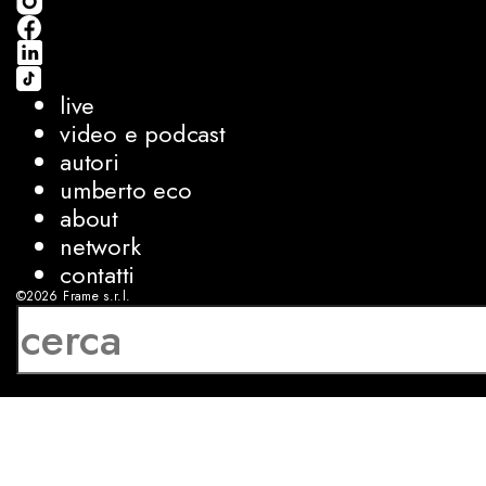
live
video e podcast
autori
umberto eco
about
network
contatti
©2026
Frame s.r.l.
P.IVA 08927250962
privacy
cookies
sviluppo:
Luca Bunino