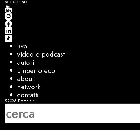
SEGUICI SU
live
video e podcast
autori
umberto eco
about
network
contatti
©2026
Frame s.r.l.
P.IVA 08927250962
privacy
cookies
sviluppo:
Luca Bunino