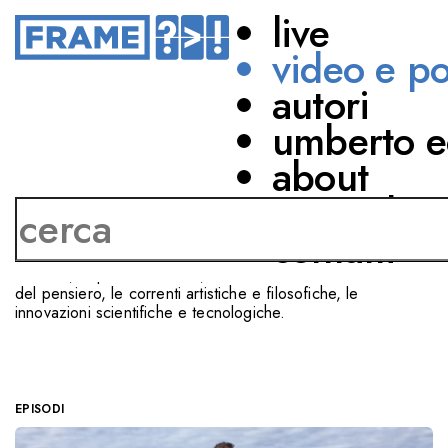
live
video e p
autori
CUCINA D'EPOCA
umberto e
about
di Autori vari
network
contatti
Un viaggio nella Storia passando per la tavola, dove ai
sapori si intrecciano le vite e i gusti dei popoli e degli
individui, le pratiche sociali, le intuizioni della letteratura e
del pensiero, le correnti artistiche e filosofiche, le
innovazioni scientifiche e tecnologiche.
EPISODI