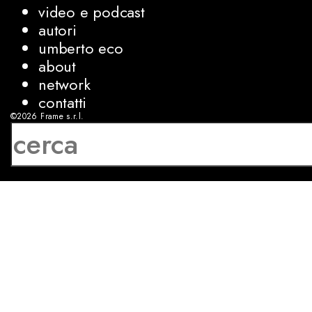
video e podcast
autori
umberto eco
about
network
contatti
©2026
Frame s.r.l.
P.IVA 08927250962
privacy
cookies
sviluppo:
Luca Bunino