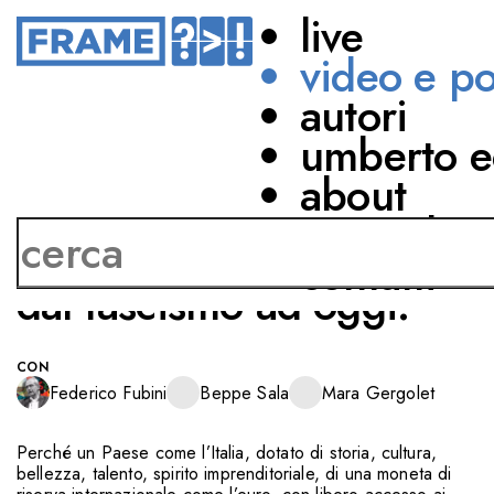
live
video e p
autori
ECONOMIA
umberto e
LA PORTA SBAGLIATA
about
Controstoria
network
dell'economia italiana
contatti
dal fascismo ad oggi.
CON
Federico Fubini
Beppe Sala
Mara Gergolet
Perché un Paese come l’Italia, dotato di storia, cultura,
bellezza, talento, spirito imprenditoriale, di una moneta di