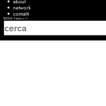
about
network
contatti
©2026
Frame s.r.l.
P.IVA 08927250962
privacy
cookies
sviluppo:
Luca Bunino