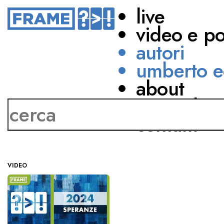
live
video e p
autori
umberto e
about
Alice Campani
network
contatti
VIDEO