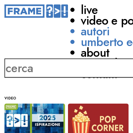
live
video e p
autori
umberto e
Andrea Amadio
about
(Libriconlefragole)
network
contatti
VIDEO