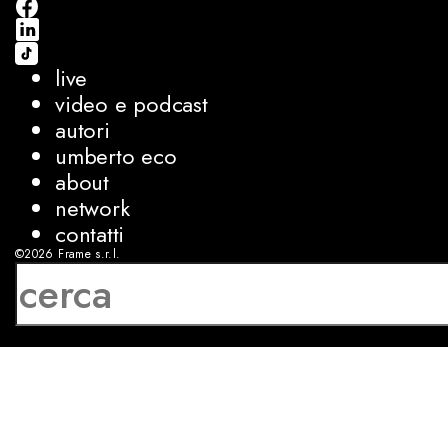
live
video e podcast
autori
umberto eco
about
network
contatti
©2026
Frame s.r.l.
P.IVA 08927250962
privacy
cookies
sviluppo:
Luca Bunino