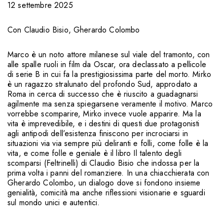
12 settembre 2025
Con
Claudio Bisio
,
Gherardo Colombo
Marco è un noto attore milanese sul viale del tramonto, con
alle spalle ruoli in film da Oscar, ora declassato a pellicole
di serie B in cui fa la prestigiosissima parte del morto. Mirko
è un ragazzo stralunato del profondo Sud, approdato a
Roma in cerca di successo che è riuscito a guadagnarsi
agilmente ma senza spiegarsene veramente il motivo. Marco
vorrebbe scomparire, Mirko invece vuole apparire. Ma la
vita è imprevedibile, e i destini di questi due protagonisti
agli antipodi dell’esistenza finiscono per incrociarsi in
situazioni via via sempre più deliranti e folli, come folle è la
vita, e come folle e geniale è il libro Il talento degli
scomparsi (Feltrinelli) di Claudio Bisio che indossa per la
prima volta i panni del romanziere. In una chiacchierata con
Gherardo Colombo, un dialogo dove si fondono insieme
genialità, comicità ma anche riflessioni visionarie e sguardi
sul mondo unici e autentici.