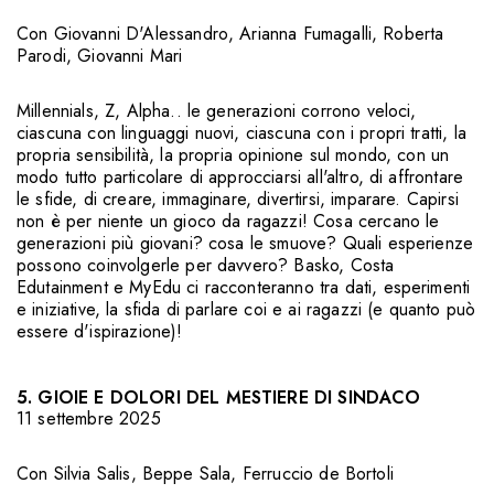
Con
Giovanni D'Alessandro
,
Arianna Fumagalli
,
Roberta
Parodi
,
Giovanni Mari
Millennials, Z, Alpha.. le generazioni corrono veloci,
ciascuna con linguaggi nuovi, ciascuna con i propri tratti, la
propria sensibilità, la propria opinione sul mondo, con un
modo tutto particolare di approcciarsi all'altro, di affrontare
le sfide, di creare, immaginare, divertirsi, imparare. Capirsi
non è per niente un gioco da ragazzi! Cosa cercano le
generazioni più giovani? cosa le smuove? Quali esperienze
possono coinvolgerle per davvero? Basko, Costa
Edutainment e MyEdu ci racconteranno tra dati, esperimenti
e iniziative, la sfida di parlare coi e ai ragazzi (e quanto può
essere d'ispirazione)!
5. GIOIE E DOLORI DEL MESTIERE DI SINDACO
11 settembre 2025
Con
Silvia Salis
,
Beppe Sala
,
Ferruccio de Bortoli