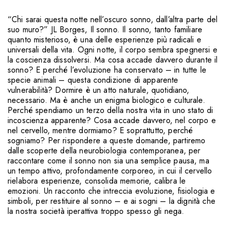
“Chi sarai questa notte nell’oscuro sonno, dall’altra parte del
suo muro?” JL Borges, Il sonno. Il sonno, tanto familiare
quanto misterioso, è una delle esperienze più radicali e
universali della vita. Ogni notte, il corpo sembra spegnersi e
la coscienza dissolversi. Ma cosa accade davvero durante il
sonno? E perché l’evoluzione ha conservato – in tutte le
specie animali – questa condizione di apparente
vulnerabilità? Dormire è un atto naturale, quotidiano,
necessario. Ma è anche un enigma biologico e culturale.
Perché spendiamo un terzo della nostra vita in uno stato di
incoscienza apparente? Cosa accade davvero, nel corpo e
nel cervello, mentre dormiamo? E soprattutto, perché
sogniamo? Per rispondere a queste domande, partiremo
dalle scoperte della neurobiologia contemporanea, per
raccontare come il sonno non sia una semplice pausa, ma
un tempo attivo, profondamente corporeo, in cui il cervello
rielabora esperienze, consolida memorie, calibra le
emozioni. Un racconto che intreccia evoluzione, fisiologia e
simboli, per restituire al sonno – e ai sogni – la dignità che
la nostra società iperattiva troppo spesso gli nega.