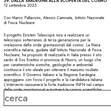
39. DALLA SARDEGNA ALLA SCOPERTA DEL COSMO
12 settembre 2025
Con
Marco Pallavicini
,
Alessio Caminata
,
Istituto Nazionale
di Fisica Nucleare
Il progetto Einstein Telescope mira a realizzare un
telescopio sotterraneo di terza generazione per la
rivelazione delle onde gravitazionali dal cosmo. La filiera
scientifica italiana, guidata dall'Istituto Nazionale di Fisica
Nucleare, ha proposto di realizzarla in Italia presso il sito
sardo di Sos Enattos in provincia di Nuoro, un luogo che
per caratteristiche sismiche, geologiche e ambientali
costituisce il sito ideale per ottenere il massimo risultato
scientifico. Il Governo Italiano e la Regione Sardegna
appoggiano con forza il progetto e la candidatura italiana.
L'intervento riassumerà la forte tradizione INFN nel campo
delle onde gravitazionali e motiverà le ragioni scientifiche,
strategiche, sociali e economiche che rendono il progetto
un'opportunità unica per la scienza europea e per il nostro
Paese.