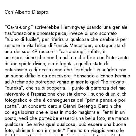
Con
Alberto Diaspro
“Ca-ra-uong” scriverebbe Hemingway usando una geniale
trasformazione onomatopeica, invece di uno scontato
“tuono di fucile”, per riferirsi a qualcosa che cambierà per
sempre la vita felice di Francis Macomber, protagonista di
uno dei suoi 49 racconti: “ca-ra-uong”, infatti, è
un’espressione che non ha nulla a che fare con l’intervento
di uno spirito divino, ma è legata a quello stato di
entusiasmo o di eccitazione che “esplode” in un’idea con
un suono difficile da descrivere. Pensando a Enrico Fermi o
ad Archimede potrebbe venire in mente quel “ho trovato”,
“eureka”, che sa di scoperta. Il punto di partenza del mio
intervento è l’ispirazione che sta dietro il suono di un click
fotografico e che è conseguenza del “prima pensa e poi
scatta”, un concetto caro a Gianni Berengo Gardin che
collega ispirazione e idea in modo magistrale: "entri in un
posto, vedi che potrebbe esserci una bella foto, ma manca
qualcosa. Se arriva quel qualcosa, può essere una buona
foto, altrimenti non è niente.” Faremo un viaggio verso le