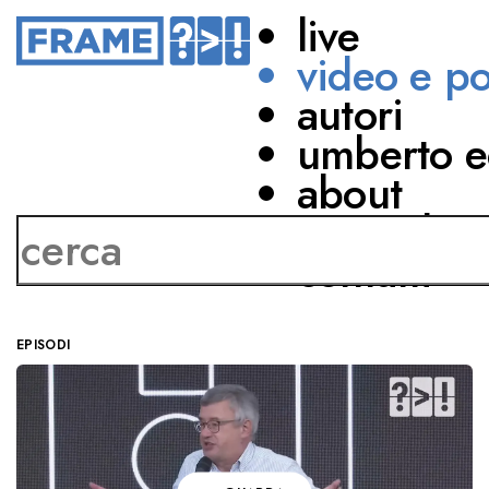
live
video e p
autori
FESTIVAL DELLA
umberto e
COMUNICAZIONE
about
2025
network
contatti
di Autori vari
EPISODI