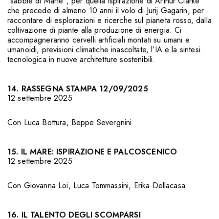
“sabbie di Marte”, per quella ispirazione di Arthur Clarke
che precede di almeno 10 anni il volo di Jurij Gagarin, per
raccontare di esplorazioni e ricerche sul pianeta rosso, dalla
coltivazione di piante alla produzione di energia. Ci
accompagneranno cervelli artificiali montati su umani e
umanoidi, previsioni climatiche inascoltate, l’IA e la sintesi
tecnologica in nuove architetture sostenibili.
14. RASSEGNA STAMPA 12/09/2025
12 settembre 2025
Con
Luca Bottura
,
Beppe Severgnini
15. IL MARE: ISPIRAZIONE E PALCOSCENICO
12 settembre 2025
Con
Giovanna Loi
,
Luca Tommassini
,
Erika Dellacasa
16. IL TALENTO DEGLI SCOMPARSI