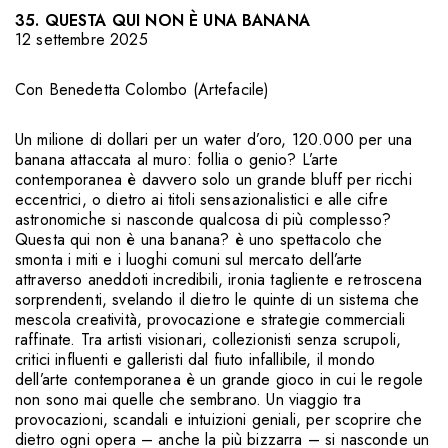
35. QUESTA QUI NON È UNA BANANA
12 settembre 2025
Con
Benedetta Colombo (Artefacile)
Un milione di dollari per un water d’oro, 120.000 per una
banana attaccata al muro: follia o genio? L’arte
contemporanea è davvero solo un grande bluff per ricchi
eccentrici, o dietro ai titoli sensazionalistici e alle cifre
astronomiche si nasconde qualcosa di più complesso?
Questa qui non è una banana? è uno spettacolo che
smonta i miti e i luoghi comuni sul mercato dell’arte
attraverso aneddoti incredibili, ironia tagliente e retroscena
sorprendenti, svelando il dietro le quinte di un sistema che
mescola creatività, provocazione e strategie commerciali
raffinate. Tra artisti visionari, collezionisti senza scrupoli,
critici influenti e galleristi dal fiuto infallibile, il mondo
dell’arte contemporanea è un grande gioco in cui le regole
non sono mai quelle che sembrano. Un viaggio tra
provocazioni, scandali e intuizioni geniali, per scoprire che
dietro ogni opera – anche la più bizzarra – si nasconde un