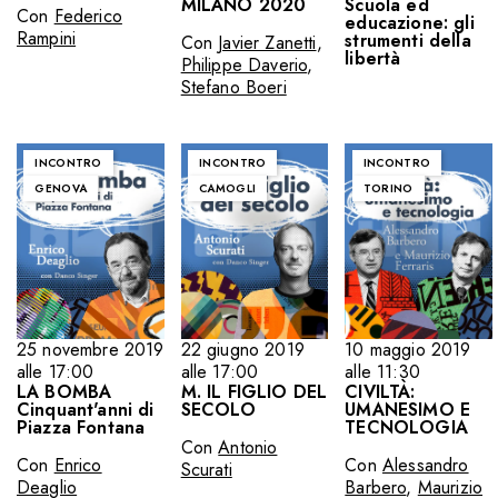
MILANO 2020
Scuola ed
Con
Federico
educazione: gli
Rampini
strumenti della
Con
Javier Zanetti
,
libertà
Philippe Daverio
,
Stefano Boeri
INCONTRO
INCONTRO
INCONTRO
GENOVA
CAMOGLI
TORINO
25 novembre 2019
22 giugno 2019
10 maggio 2019
alle 17:00
alle 17:00
alle 11:30
LA BOMBA
M. IL FIGLIO DEL
CIVILTÀ:
Cinquant'anni di
SECOLO
UMANESIMO E
Piazza Fontana
TECNOLOGIA
Con
Antonio
Con
Enrico
Con
Alessandro
Scurati
Deaglio
Barbero
,
Maurizio