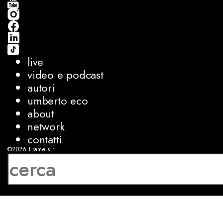
live
video e podcast
autori
umberto eco
about
network
contatti
©2026
Frame s.r.l.
P.IVA 08927250962
privacy
cookies
sviluppo:
Luca Bunino