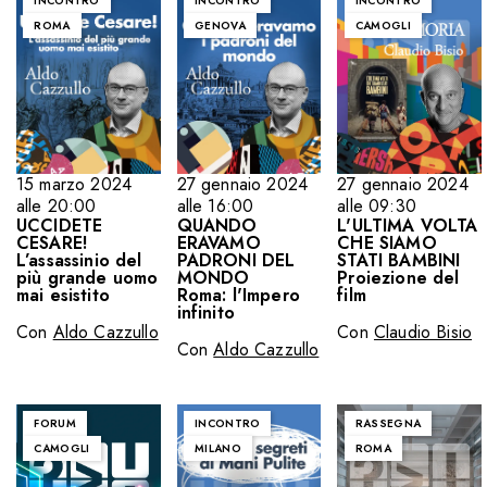
INCONTRO
INCONTRO
INCONTRO
ROMA
GENOVA
CAMOGLI
15 marzo 2024
27 gennaio 2024
27 gennaio 2024
alle 20:00
alle 16:00
alle 09:30
UCCIDETE
QUANDO
L'ULTIMA VOLTA
CESARE!
ERAVAMO
CHE SIAMO
L’assassinio del
PADRONI DEL
STATI BAMBINI
più grande uomo
MONDO
Proiezione del
mai esistito
Roma: l'Impero
film
infinito
Con
Aldo Cazzullo
Con
Claudio Bisio
Con
Aldo Cazzullo
FORUM
INCONTRO
RASSEGNA
CAMOGLI
MILANO
ROMA