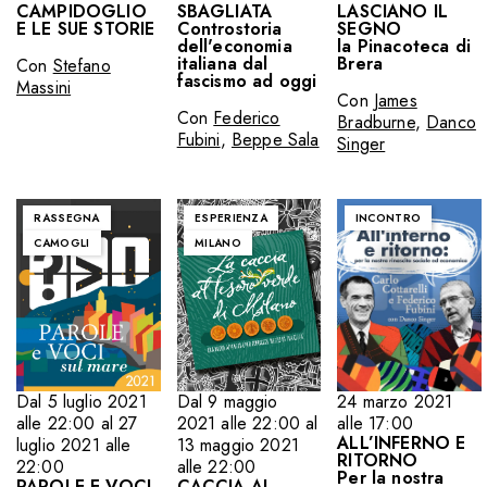
CAMPIDOGLIO
SBAGLIATA
LASCIANO IL
E LE SUE STORIE
Controstoria
SEGNO
dell'economia
la Pinacoteca di
italiana dal
Brera
Con
Stefano
fascismo ad oggi
Massini
Con
James
Con
Federico
Bradburne
,
Danco
Fubini
,
Beppe Sala
Singer
RASSEGNA
ESPERIENZA
INCONTRO
CAMOGLI
MILANO
24 marzo 2021
Dal 5 luglio 2021
Dal 9 maggio
alle 17:00
alle 22:00 al 27
2021 alle 22:00 al
ALL’INFERNO E
luglio 2021 alle
13 maggio 2021
RITORNO
22:00
alle 22:00
Per la nostra
PAROLE E VOCI
CACCIA AL