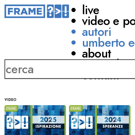
live
video e p
autori
umberto e
about
Danco Singer
network
contatti
VIDEO