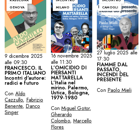
RASSEGNA
INCONTRO
INCONTRO
GENOVA
MILANO
CAMOGLI
27 luglio 2025 alle
16 novembre 2025
9 dicembre 2025
17:30
alle 11:30
alle 09:30
FIAMME DAL
L’OMICIDIO DI
FRANCESCO. IL
PASSATO,
PIERSANTI
PRIMO ITALIANO
INCENDI DEL
MATTARELLA
Incontri d'autore:
PRESENTE
L’Italia nel
radici e futuro
mirino. Palermo,
Con
Paolo Mieli
Ustica, Bologna,
Con
Aldo
1979-1980
Cazzullo
,
Fabrizio
Benente
,
Danco
Con
Miguel Gotor
,
Singer
Gherardo
Colombo
,
Marcello
Flores