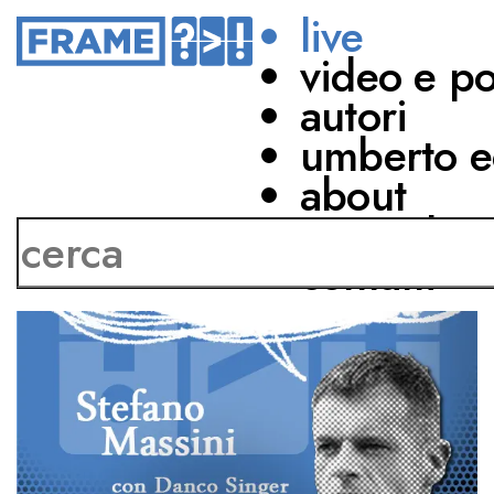
live
video e p
autori
umberto e
about
network
contatti