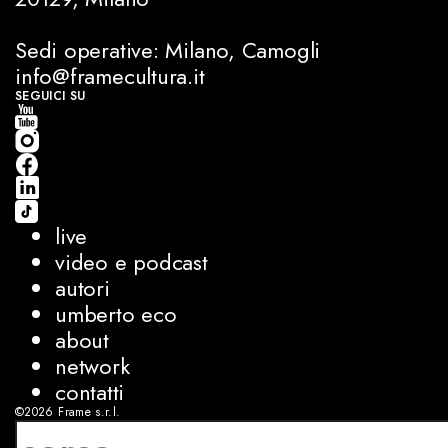
Sedi operative: Milano, Camogli
info@framecultura.it
SEGUICI SU
live
video e podcast
autori
umberto eco
about
network
contatti
©2026
Frame s.r.l.
P.IVA 08927250962
privacy
cookies