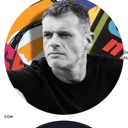
S
Ma
CON