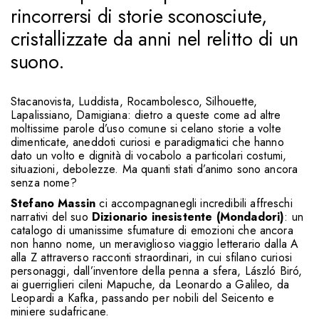
rincorrersi di storie sconosciute,
cristallizzate da anni nel relitto di un
suono.
Stacanovista, Luddista, Rocambolesco, Silhouette,
Lapalissiano, Damigiana: dietro a queste come ad altre
moltissime parole d’uso comune si celano storie a volte
dimenticate, aneddoti curiosi e paradigmatici che hanno
dato un volto e dignità di vocabolo a particolari costumi,
situazioni, debolezze. Ma quanti stati d’animo sono ancora
senza nome?
Stefano Massin
ci accompagnanegli incredibili affreschi
narrativi del suo
Dizionario inesistente (Mondadori)
: un
catalogo di umanissime sfumature di emozioni che ancora
non hanno nome, un meraviglioso viaggio letterario dalla A
alla Z attraverso racconti straordinari, in cui sfilano curiosi
personaggi, dall’inventore della penna a sfera, László Biró,
ai guerriglieri cileni Mapuche, da Leonardo a Galileo, da
Leopardi a Kafka, passando per nobili del Seicento e
miniere sudafricane.