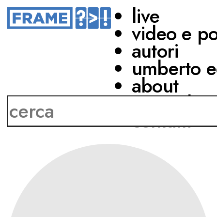
live
video e p
autori
Risultati per
umberto e
about
network
contatti
AUTORI (6)