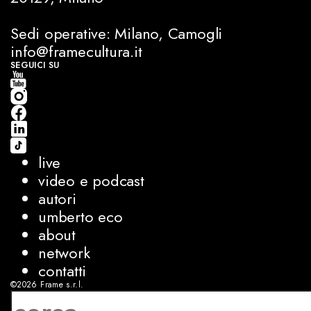
Sedi operative: Milano, Camogli
info@framecultura.it
SEGUICI SU
live
video e podcast
autori
umberto eco
about
network
contatti
©2026
Frame s.r.l.
P.IVA 08927250962
privacy
cookies