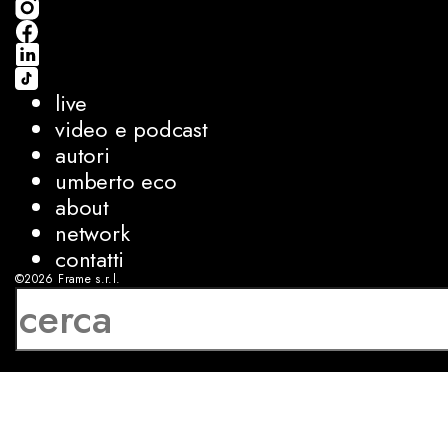
live
video e podcast
autori
umberto eco
about
network
contatti
©2026
Frame s.r.l.
P.IVA 08927250962
privacy
cookies
sviluppo:
Luca Bunino