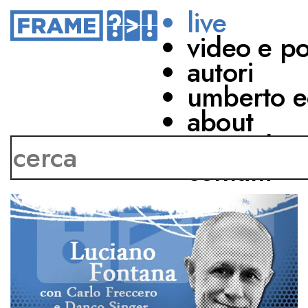
live
video e p
autori
umberto e
about
network
contatti