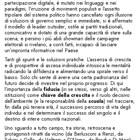
partecipazione digitale, è mutato nei linguaggi e nei
paradigmi; l’irruzione di movimenti populisti e l’assetto
tripolare del sistema politico hanno cancellato ogni illusione
di soluzioni di governo semplici e immediate; si è affermato
il modello di leader outsider, ostile ai partiti tradizionali,
comunicativo e dotato di una grande capacità di stare sulla
scena; e persino i più abili showman delle campagne
elettorali si rivelano, a conti fatti, incapaci di lasciare
un’impronta riformatrice nel Paese.
Tanti gli spunti e le soluzioni pratiche. L’assenza di crescita
e di prospettive di ascesa individuale intossica le mentalità
radicando la diffidenza e alimentando una spirale verso il
basso. Solo chi sente di avere una certa padronanza del
futuro decide di investire nel proprio progresso. Di qui
l’importanza della
fiducia
(in se stessi, verso gli altri, nelle
istituzioni) come
chiave della crescita
e il ruolo decisivo
dell’ambiente (e la responsabilità della
scuola
) nel tracciare,
fin dalla più tenera età, il successivo percorso di vita degli
individui e nel determinare il successo del singolo e il
destino di intere comunità nazionali.
Uno sguardo a tutto campo, tra storie, retroscena e
protagonisti ritratti da vicino (da Berlusconi a Renzi, da
Salvini a Grillo, da Veltroni a D’Alema, da Prodi a Di Maio);