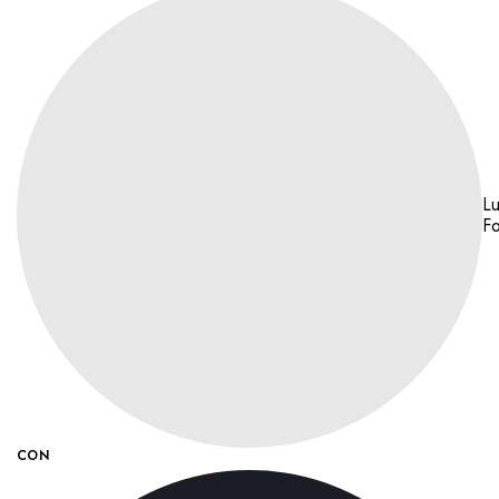
L
F
CON