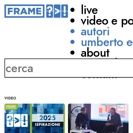
live
video e p
autori
umberto e
about
Fabrizio Benente
network
contatti
VIDEO