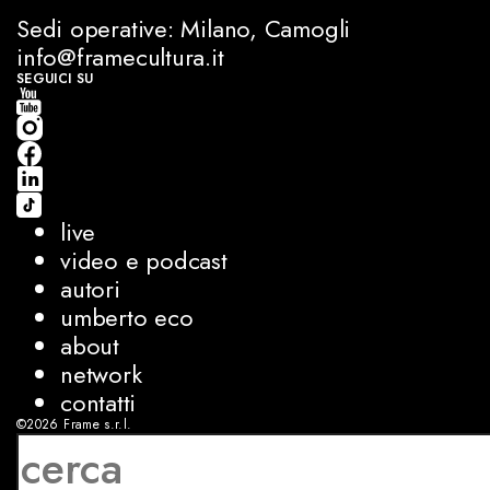
Sedi operative: Milano, Camogli
info@framecultura.it
SEGUICI SU
live
video e podcast
autori
umberto eco
about
network
contatti
©2026
Frame s.r.l.
P.IVA 08927250962
privacy
cookies
sviluppo:
Luca Bunino