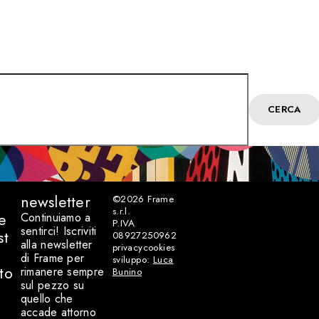
CERCA
newsletter
©2026
Frame
s.r.l.
e
Continuiamo a
P.IVA
sentirci! Iscriviti
st
08927250962
alla newsletter
privacy
cookies
di Frame per
sviluppo:
Luca
to
rimanere sempre
Bunino
sul pezzo su
quello che
accade attorno