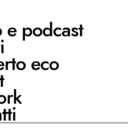
o e podcast
i
rto eco
t
ork
tti