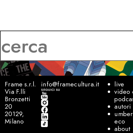
Frame s.r.l.
info@framecultura.it
live
Via F.lli
video 
SEGUICI SU
Bronzetti
podca
20
autori
20129,
umber
Milano
eco
about