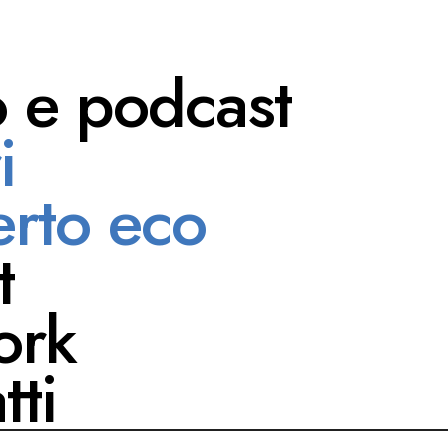
o e podcast
i
Ferretti
rto eco
t
ork
tti