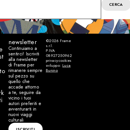
CERCA
newsletter
©2026
Frame
s.r.l.
e
Continuiamo a
P.IVA
sentirci! Iscriviti
st
08927250962
alla newsletter
privacy
cookies
di Frame per
sviluppo:
Luca
to
rimanere sempre
Bunino
sul pezzo su
quello che
accade attorno
rk
a te, seguire da
vicino i tuoi
ti
autori preferiti e
avventurarti in
nuovi viaggi
culturali
ISCRIVITI