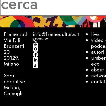
Frame s.r.l.
info@framecultura.it
live
Via F.lli
video 
SEGUICI SU
Bronzetti
podca
20
autori
20129,
umber
Milano
eco
about
Sedi
netwo
operative:
contat
Milano,
Camogli