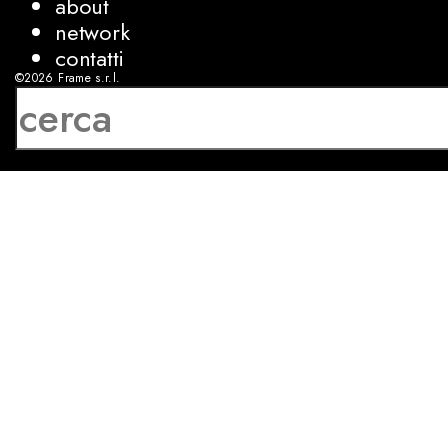
about
network
contatti
©2026
Frame s.r.l.
P.IVA 08927250962
privacy
cookies
sviluppo:
Luca Bunino