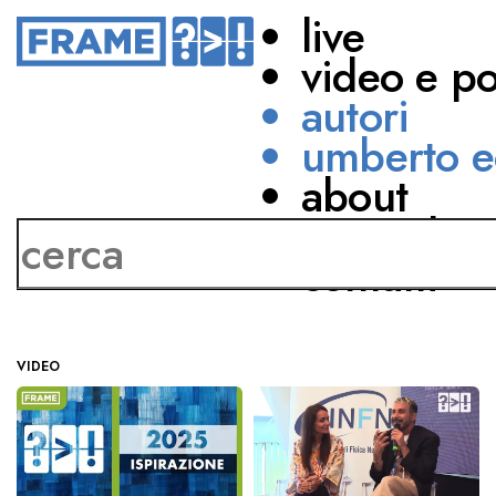
live
video e p
autori
umberto e
about
Giovanna Loi
network
contatti
VIDEO