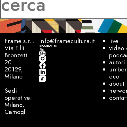
Frame s.r.l.
info@framecultura.it
live
Via F.lli
video 
SEGUICI SU
Bronzetti
podca
20
autori
20129,
umber
Milano
eco
about
Sedi
netwo
operative:
contat
Milano,
Camogli