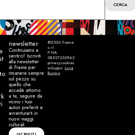
CERCA
newsletter
©2026
Frame
s.r.l.
e
Continuiamo a
P.IVA
sentirci! Iscriviti
st
08927250962
alla newsletter
privacy
cookies
di Frame per
sviluppo:
Luca
to
rimanere sempre
Bunino
sul pezzo su
quello che
accade attorno
rk
a te, seguire da
vicino i tuoi
ti
autori preferiti e
avventurarti in
nuovi viaggi
culturali
ISCRIVITI