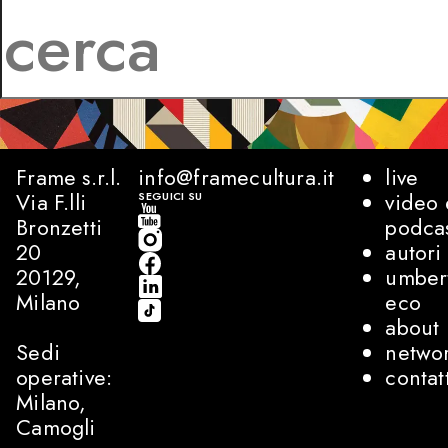
Frame s.r.l.
info@framecultura.it
live
Via F.lli
video 
SEGUICI SU
Bronzetti
podca
20
autori
20129,
umber
Milano
eco
about
Sedi
netwo
operative:
contat
Milano,
Camogli