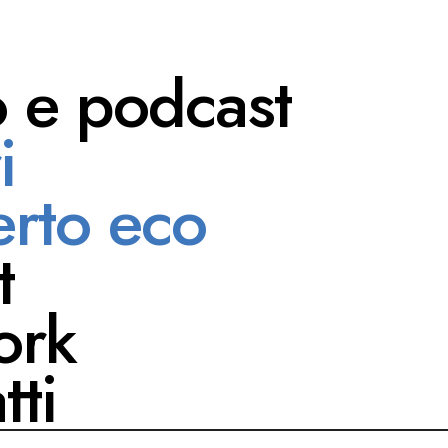
o e podcast
i
Tuniz
rto eco
t
ork
tti