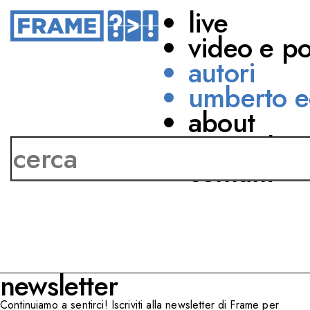
live
video e p
autori
umberto e
about
Elena Casetta
network
contatti
newsletter
Continuiamo a sentirci! Iscriviti alla newsletter di Frame per