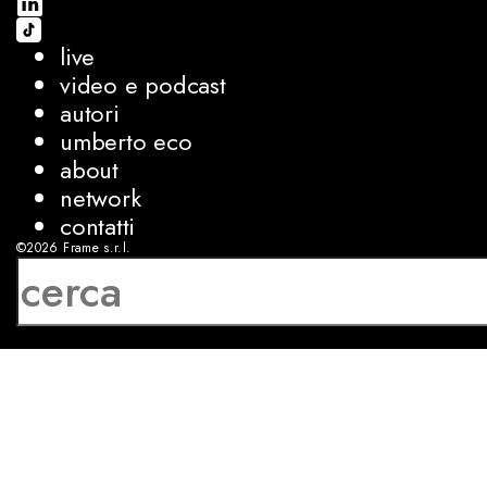
live
video e podcast
autori
umberto eco
about
network
contatti
©2026
Frame s.r.l.
P.IVA 08927250962
privacy
cookies
sviluppo:
Luca Bunino