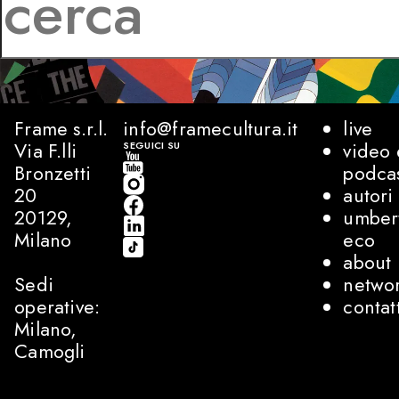
Frame s.r.l.
info@framecultura.it
live
Via F.lli
video 
SEGUICI SU
Bronzetti
podca
20
autori
20129,
umber
Milano
eco
about
Sedi
netwo
operative:
contat
Milano,
Camogli