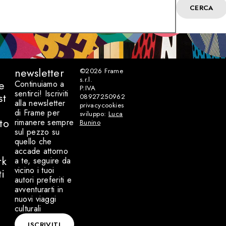
CERCA
newsletter
©2026
Frame
s.r.l.
e
Continuiamo a
P.IVA
sentirci! Iscriviti
st
08927250962
alla newsletter
privacy
cookies
di Frame per
sviluppo:
Luca
to
rimanere sempre
Bunino
sul pezzo su
quello che
accade attorno
rk
a te, seguire da
vicino i tuoi
ti
autori preferiti e
avventurarti in
nuovi viaggi
culturali
ISCRIVITI