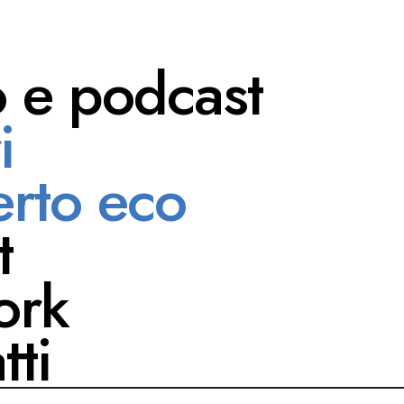
o e podcast
i
a Bria
rto eco
t
ork
tti