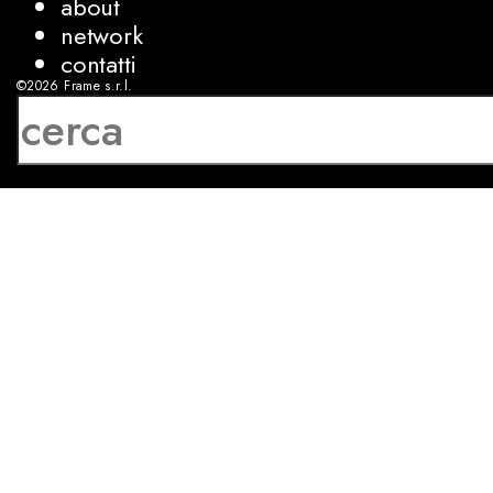
about
network
contatti
©2026
Frame s.r.l.
P.IVA 08927250962
privacy
cookies
sviluppo:
Luca Bunino