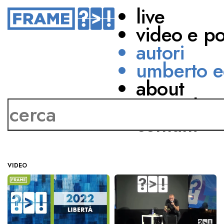
live
video e p
autori
umberto e
about
Franco Arminio
network
contatti
VIDEO