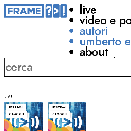
live
video e p
autori
umberto e
about
Gabriella Greison
network
contatti
LIVE
FESTIVAL
FESTIVAL
CAMOGLI
CAMOGLI