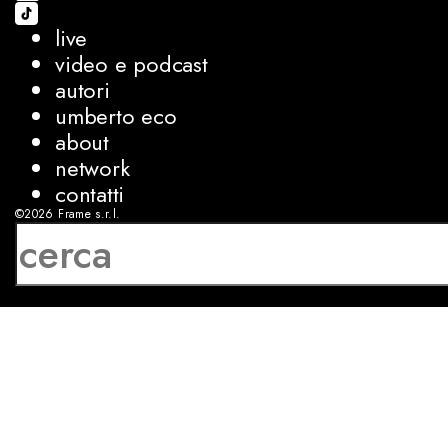
live
video e podcast
autori
umberto eco
about
network
contatti
©2026
Frame s.r.l.
P.IVA 08927250962
privacy
cookies
sviluppo:
Luca Bunino