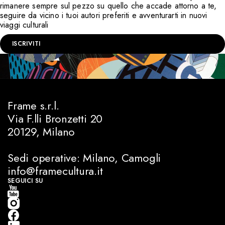
rimanere sempre sul pezzo su quello che accade attorno a te,
seguire da vicino i tuoi autori preferiti e avventurarti in nuovi
viaggi culturali
ISCRIVITI
Frame s.r.l.
Via F.lli Bronzetti 20
20129, Milano
Sedi operative: Milano, Camogli
info@framecultura.it
SEGUICI SU