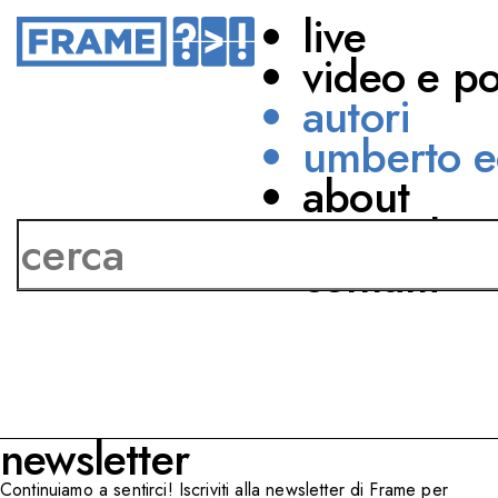
live
video e p
autori
umberto e
about
Giovanni Tamburi
network
contatti
newsletter
Continuiamo a sentirci! Iscriviti alla newsletter di Frame per