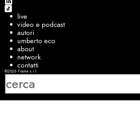
live
video e podcast
autori
umberto eco
about
network
contatti
©2026
Frame s.r.l.
P.IVA 08927250962
privacy
cookies
sviluppo:
Luca Bunino