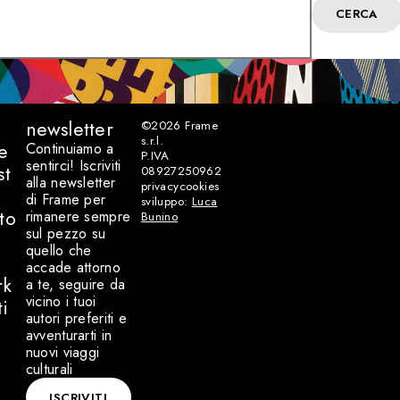
CERCA
newsletter
©2026
Frame
s.r.l.
e
Continuiamo a
P.IVA
sentirci! Iscriviti
st
08927250962
alla newsletter
privacy
cookies
di Frame per
sviluppo:
Luca
to
rimanere sempre
Bunino
sul pezzo su
quello che
accade attorno
rk
a te, seguire da
vicino i tuoi
ti
autori preferiti e
avventurarti in
nuovi viaggi
culturali
ISCRIVITI