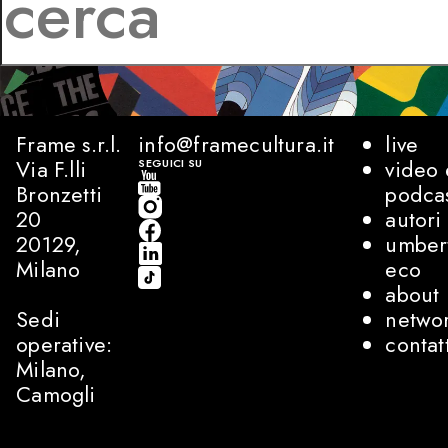
Frame s.r.l.
info@framecultura.it
live
Via F.lli
video 
SEGUICI SU
Bronzetti
podca
20
autori
20129,
umber
Milano
eco
about
Sedi
netwo
operative:
contat
Milano,
Camogli