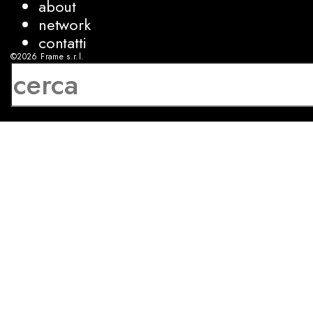
about
network
contatti
©2026
Frame s.r.l.
P.IVA 08927250962
privacy
cookies
sviluppo:
Luca Bunino