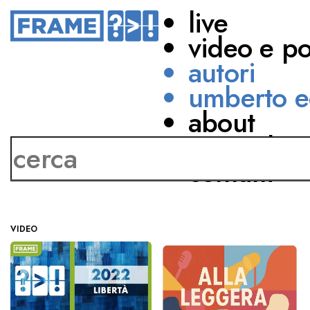
live
video e p
autori
umberto e
about
Luciana Littizzetto
network
contatti
VIDEO