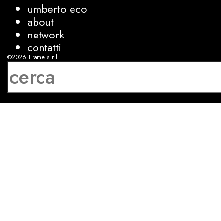
umberto eco
about
network
contatti
©2026
Frame s.r.l.
P.IVA 08927250962
privacy
cookies
sviluppo:
Luca Bunino