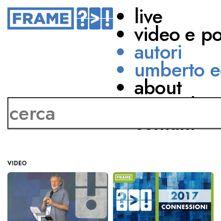
live
video e p
autori
umberto e
about
Marco Alfieri
network
contatti
VIDEO