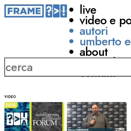
live
video e p
autori
umberto e
about
Marco Formento
network
contatti
VIDEO