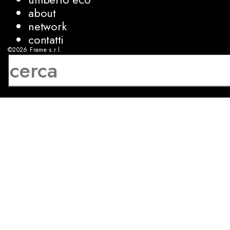
about
network
contatti
©2026
Frame s.r.l.
P.IVA 08927250962
privacy
cookies
sviluppo:
Luca Bunino