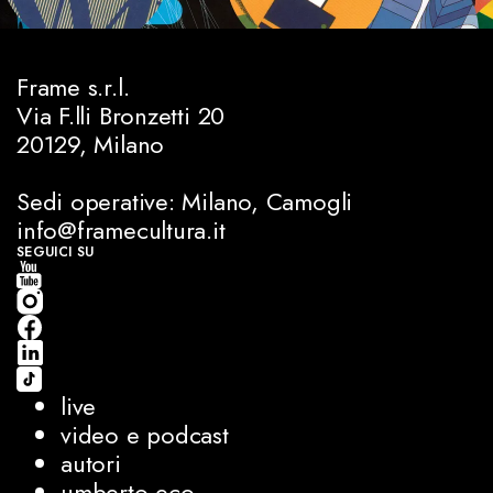
Frame s.r.l.
Via F.lli Bronzetti 20
20129, Milano
Sedi operative: Milano, Camogli
info@framecultura.it
SEGUICI SU
live
video e podcast
autori
umberto eco