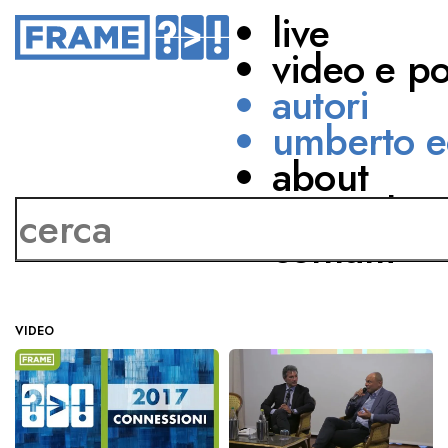
live
video e p
autori
umberto e
about
Marco Nappi
network
contatti
VIDEO