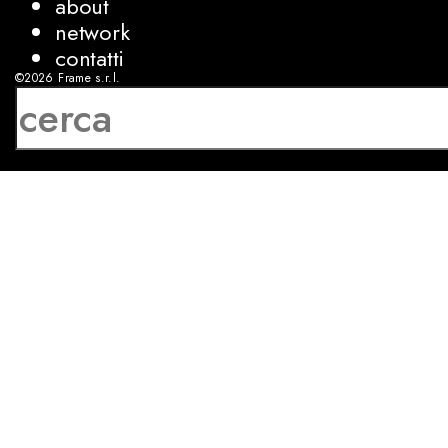
about
network
contatti
©2026
Frame s.r.l.
P.IVA 08927250962
privacy
cookies
sviluppo:
Luca Bunino