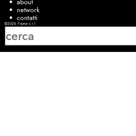
about
network
contatti
©2026
Frame s.r.l.
P.IVA 08927250962
privacy
cookies
sviluppo:
Luca Bunino