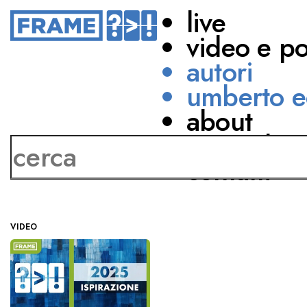
live
video e p
autori
umberto e
about
Marco Rinaldi
network
contatti
VIDEO