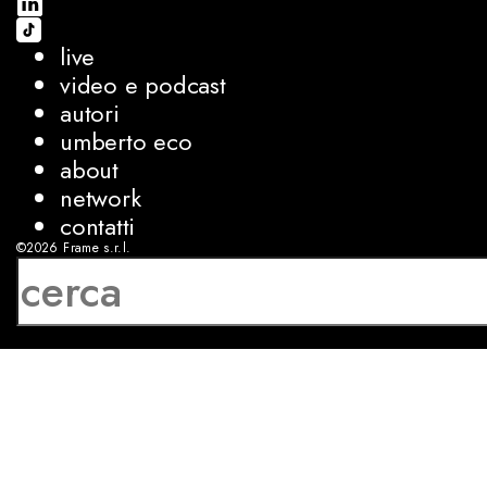
live
video e podcast
autori
umberto eco
about
network
contatti
©2026
Frame s.r.l.
P.IVA 08927250962
privacy
cookies
sviluppo:
Luca Bunino