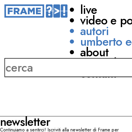
live
video e p
autori
umberto e
about
Marino Bartoletti
network
contatti
newsletter
Continuiamo a sentirci! Iscriviti alla newsletter di Frame per