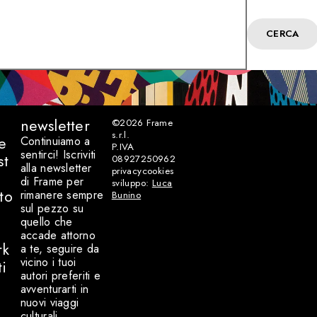
CERCA
newsletter
©2026
Frame
s.r.l.
e
Continuiamo a
P.IVA
sentirci! Iscriviti
st
08927250962
alla newsletter
privacy
cookies
di Frame per
sviluppo:
Luca
to
rimanere sempre
Bunino
sul pezzo su
quello che
accade attorno
rk
a te, seguire da
vicino i tuoi
ti
autori preferiti e
avventurarti in
nuovi viaggi
culturali