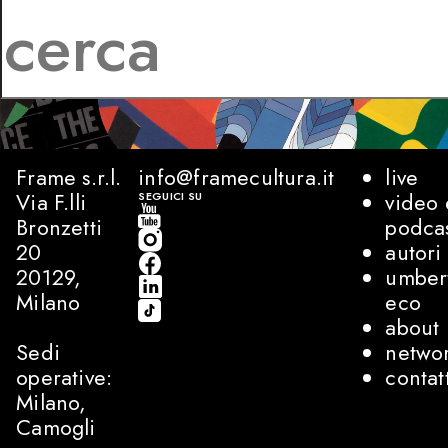
Frame s.r.l.
info@framecultura.it
live
Via F.lli
video 
SEGUICI SU
Bronzetti
podca
20
autori
20129,
umber
Milano
eco
about
Sedi
netwo
operative:
contat
Milano,
Camogli