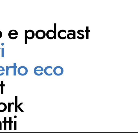
o e podcast
i
liano Fuskas
rto eco
t
ork
tti